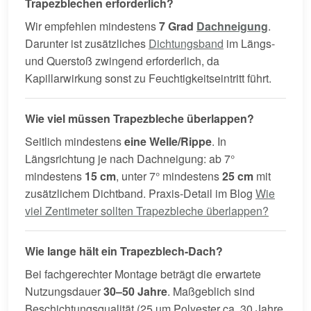
Trapezblechen erforderlich?
Wir empfehlen mindestens
7 Grad
Dachneigung
.
Darunter ist zusätzliches
Dichtungsband
im Längs-
und Querstoß zwingend erforderlich, da
Kapillarwirkung sonst zu Feuchtigkeitseintritt führt.
Wie viel müssen Trapezbleche überlappen?
Seitlich mindestens
eine Welle/Rippe
. In
Längsrichtung je nach Dachneigung: ab 7°
mindestens
15 cm
, unter 7° mindestens
25 cm
mit
zusätzlichem Dichtband. Praxis-Detail im Blog
Wie
viel Zentimeter sollten Trapezbleche überlappen?
Wie lange hält ein Trapezblech-Dach?
Bei fachgerechter Montage beträgt die erwartete
Nutzungsdauer
30–50 Jahre
. Maßgeblich sind
Beschichtungsqualität (25 µm Polyester ca. 30 Jahre,