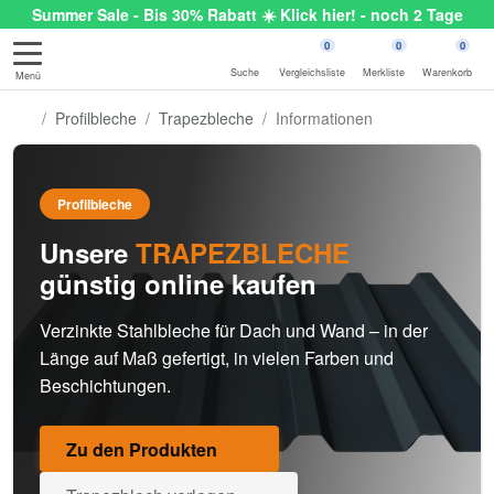
Summer Sale - Bis 30% Rabatt ☀️ Klick hier! - noch 2 Tage
0
0
0
Suche
Vergleichsliste
Merkliste
Warenkorb
Menü
Profilbleche
Trapezbleche
Informationen
Profilbleche
Unsere
TRAPEZBLECHE
günstig online kaufen
Verzinkte Stahlbleche für Dach und Wand – in der
Länge auf Maß gefertigt, in vielen Farben und
Beschichtungen.
Zu den Produkten