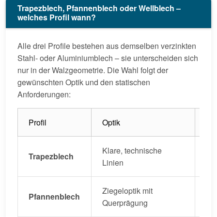
Trapezblech, Pfannenblech oder Wellblech –
welches Profil wann?
Alle drei Profile bestehen aus demselben verzinkten
Stahl- oder Aluminiumblech – sie unterscheiden sich
nur in der Walzgeometrie. Die Wahl folgt der
gewünschten Optik und den statischen
Anforderungen:
Profil
Optik
Sta
Klare, technische
Trapezblech
Stü
Linien
Ziegeloptik mit
Wo
Pfannenblech
Querprägung
An