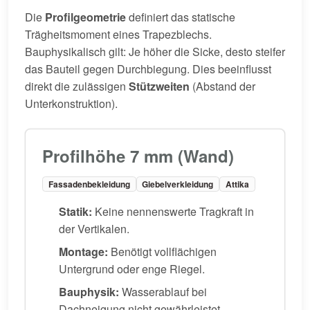
Die
Profilgeometrie
definiert das statische
Trägheitsmoment eines Trapezblechs.
Bauphysikalisch gilt: Je höher die Sicke, desto steifer
das Bauteil gegen Durchbiegung. Dies beeinflusst
direkt die zulässigen
Stützweiten
(Abstand der
Unterkonstruktion).
Profilhöhe 7 mm (Wand)
Fassadenbekleidung
Giebelverkleidung
Attika
Statik:
Keine nennenswerte Tragkraft in
der Vertikalen.
Montage:
Benötigt vollflächigen
Untergrund oder enge Riegel.
Bauphysik:
Wasserablauf bei
Dachneigung nicht gewährleistet.